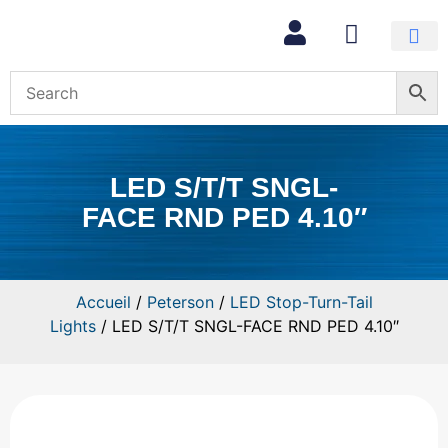
Mon com
LED S/T/T SNGL-
FACE RND PED 4.10″
Accueil
/
Peterson
/
LED Stop-Turn-Tail
Lights
/ LED S/T/T SNGL-FACE RND PED 4.10″