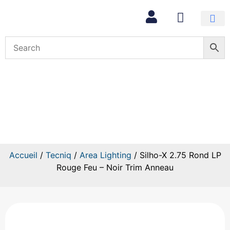
Mon com
Silho-X 2.75 Rond LP Rouge
Feu – Noir Trim Anneau
Accueil
/
Tecniq
/
Area Lighting
/ Silho-X 2.75 Rond LP
Rouge Feu – Noir Trim Anneau