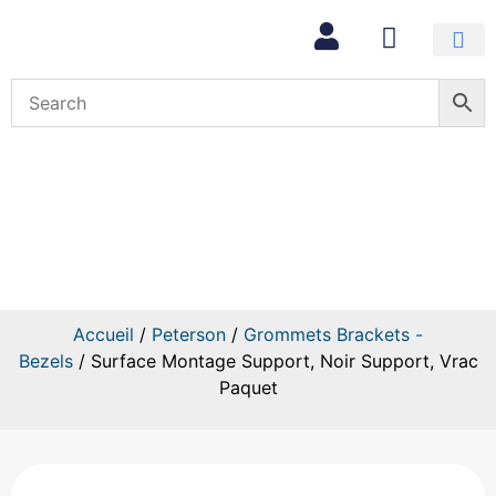
Mon com
Surface Montage Support, Noir
Support, Vrac Paquet
Accueil
/
Peterson
/
Grommets Brackets -
Bezels
/ Surface Montage Support, Noir Support, Vrac
Paquet