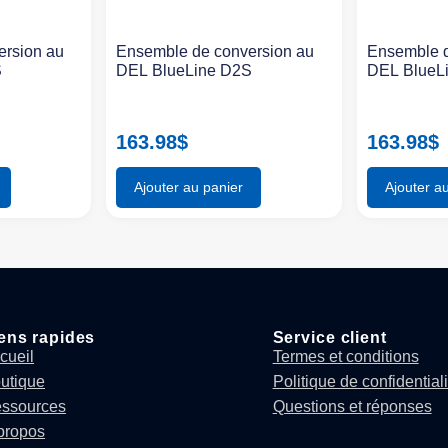
ersion au
Ensemble de conversion au
Ensemble d
S
DEL BlueLine D2S
DEL BlueL
163.98
$
163.98
$
Ajouter au panier
Ajouter a
ens rapides
Service client
cueil
Termes et conditions
utique
Politique de confidentiali
ssources
Questions et réponses
propos