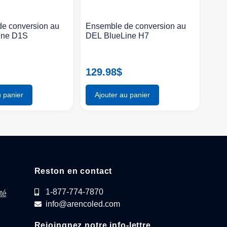
e conversion au
Ensemble de conversion au
ine D1S
DEL BlueLine H7
129.98
$
u panier
Ajouter au panier
Reston en contact
1-877-774-7870
té
info@arencoled.com
Rejoingnez notre info-lettre