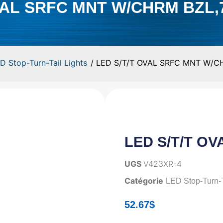
VAL SRFC MNT W/CHRM BZL,7
D Stop-Turn-Tail Lights
/ LED S/T/T OVAL SRFC MNT W/CH
LED S/T/T OV
UGS
V423XR-4
Catégorie
LED Stop-Turn-T
52.67
$