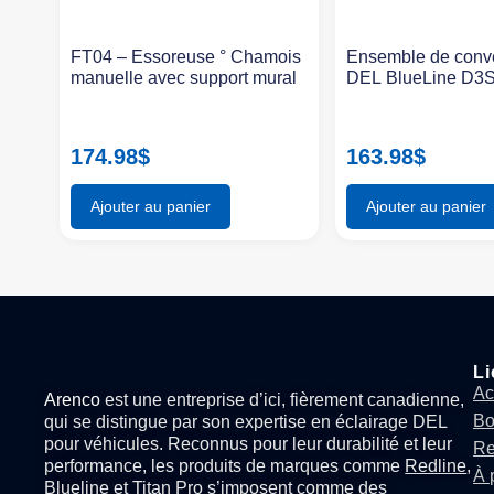
FT04 – Essoreuse ° Chamois
Ensemble de conv
manuelle avec support mural
DEL BlueLine D3
174.98
$
163.98
$
Ajouter au panier
Ajouter au panier
Li
Ac
Arenco
est une entreprise d’ici, fièrement canadienne,
Bo
qui se distingue par son expertise en
éclairage DEL
pour véhicules
. Reconnus pour leur durabilité et leur
Re
performance, les produits de marques comme
Redline
,
À 
Blueline
et
Titan Pro
s’imposent comme des