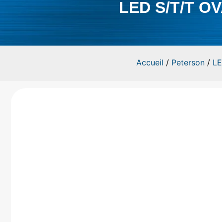
LED S/T/T O
Accueil
/
Peterson
/
LE