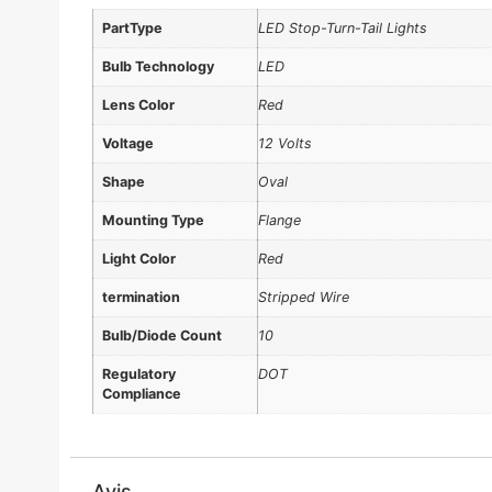
PartType
LED Stop-Turn-Tail Lights
Bulb Technology
LED
Lens Color
Red
Voltage
12 Volts
Shape
Oval
Mounting Type
Flange
Light Color
Red
termination
Stripped Wire
Bulb/Diode Count
10
Regulatory
DOT
Compliance
Avis