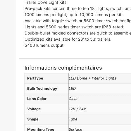
Trailer Cove Light Kits
Pre-pack kits contain three to ten 18″ lights, switch, a
1000 lumens per light, up to 10,000 lumens per kit.
Available with toggle switch or 5600 timer switch config
Lights and 5600-series timer switch are IP68-rated.
Double-bullet molded connectors are quick to assemble 
Optimized kits available for 28′ to 53′ trailers.
5400 lumens output.
Informations complémentaires
PartType
LED Dome + Interior Lights
Bulb Technology
LED
Lens Color
Clear
Voltage
12V / 24V
Shape
Tube
Mounting Type
Surface