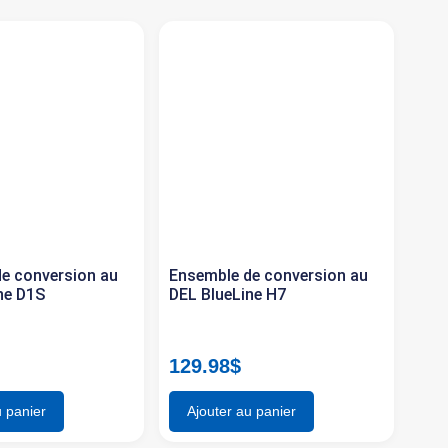
e conversion au
Ensemble de conversion au
ne D1S
DEL BlueLine H7
129.98
$
u panier
Ajouter au panier