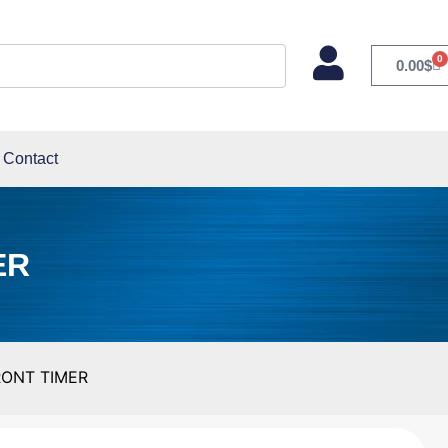
0
0.00
$
Contact
ER
FRONT TIMER