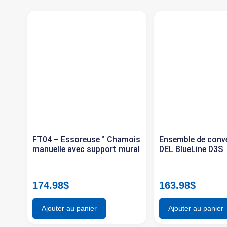
FT04 – Essoreuse ° Chamois
Ensemble de conv
manuelle avec support mural
DEL BlueLine D3S
174.98
$
163.98
$
Ajouter au panier
Ajouter au panier