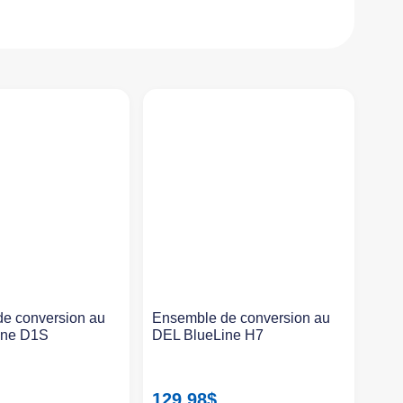
e conversion au
Ensemble de conversion au
ine D1S
DEL BlueLine H7
129.98
$