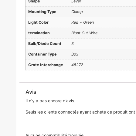
Shape
Lever
Mounting Type
Clamp
Light Color
Red + Green
termination
Blunt Cut Wire
Bulb/Diode Count
3
Container Type
Box
Grote Interchange
48272
Avis
Il n’y a pas encore d’avis.
Seuls les clients connectés ayant acheté ce produit ont la
Aucune compatibilité trouvée.