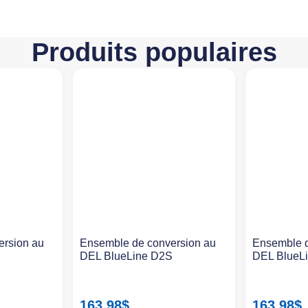
Produits populaires
ersion au
Ensemble de conversion au
Ensemble d
S
DEL BlueLine D2S
DEL BlueL
163.98
$
163.98
$