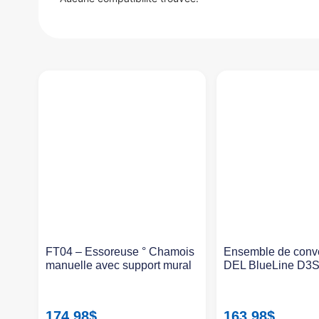
FT04 – Essoreuse ° Chamois
Ensemble de conv
manuelle avec support mural
DEL BlueLine D3
174.98
$
163.98
$