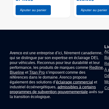
Ajouter au panier
Ajouter au panier
Li
Ac
Arenco
est une entreprise d’ici, fièrement canadienne,
Bo
qui se distingue par son expertise en
éclairage DEL
pour véhicules
. Reconnus pour leur durabilité et leur
Re
performance, les produits de marques comme
Redline
,
À 
Blueline
et
Titan Pro
s’imposent comme des
Dé
références dans le domaine. Arenco propose
Mo
également des solutions d’
éclairage commercial
et
industriel écoénergétiques,
admissibles à certains
Co
programmes de subvention gouvernementale
axés sur
la transition écologique.