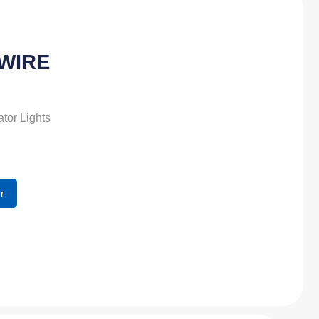
-WIRE
ator Lights
r