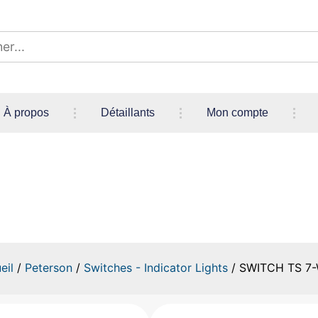
À propos
Détaillants
Mon compte
SWITCH TS 7-WIRE
eil
/
Peterson
/
Switches - Indicator Lights
/ SWITCH TS 7-