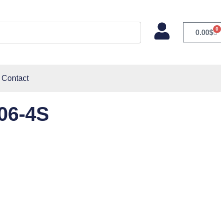
0
0.00
$
Contact
M06-4S