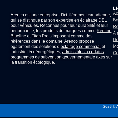
Li
Ac
Arenco
est une entreprise d’ici, fièrement canadienne,
Bo
qui se distingue par son expertise en
éclairage DEL
pour véhicules
. Reconnus pour leur durabilité et leur
Re
performance, les produits de marques comme
Redline
,
À 
Blueline
et
Titan Pro
s’imposent comme des
Dé
références dans le domaine. Arenco propose
Mo
également des solutions d’
éclairage commercial
et
industriel écoénergétiques,
admissibles à certains
Co
programmes de subvention gouvernementale
axés sur
la transition écologique.
2026
© A