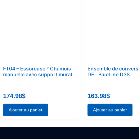
FT04 – Essoreuse ° Chamois
Ensemble de convers
manuelle avec support mural
DEL BlueLine D3S
174.98
$
163.98
$
Ajouter au panier
Ajouter au panier