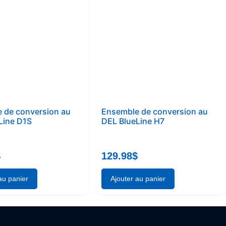
 de conversion au
Ensemble de conversion au
Line D1S
DEL BlueLine H7
$
129.98
$
au panier
Ajouter au panier