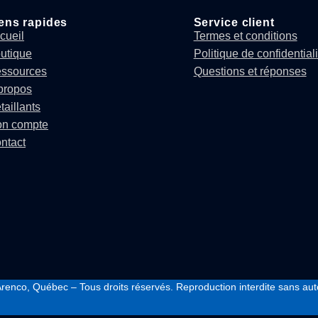
ens rapides
Service client
cueil
Termes et conditions
utique
Politique de confidentiali
ssources
Questions et réponses
propos
taillants
n compte
ntact
renco, Québec – Tous droits réservés. Reproduction interdite sans auto