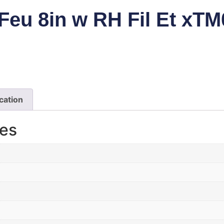
p Feu 8in w RH Fil Et xT
cation
res