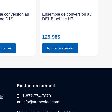
e conversion au
Ensemble de conversion au
ine D1S
DEL BlueLine H7
129.98
$
u panier
Ajouter au panier
Reston en contact
1-877-774-7870
té
info@arencoled.com