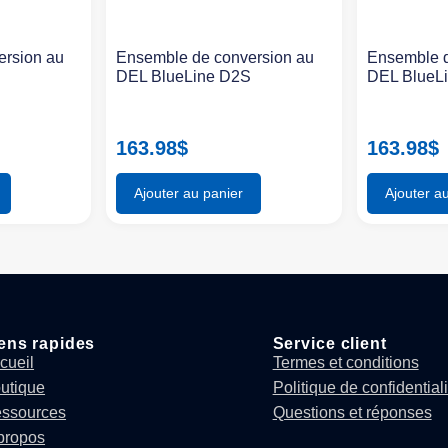
ersion au
Ensemble de conversion au
Ensemble d
S
DEL BlueLine D2S
DEL BlueL
163.98
$
163.98
$
Ajouter au panier
Ajouter a
ens rapides
Service client
cueil
Termes et conditions
utique
Politique de confidentiali
ssources
Questions et réponses
propos