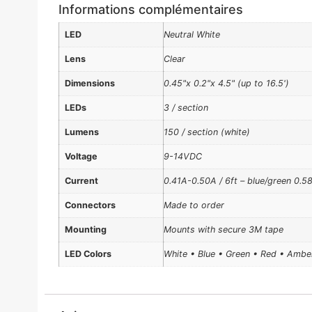
Informations complémentaires
LED
Neutral White
Lens
Clear
Dimensions
0.45"x 0.2"x 4.5" (up to 16.5')
LEDs
3 / section
Lumens
150 / section (white)
Voltage
9-14VDC
Current
0.41A-0.50A / 6ft – blue/green 0.5
Connectors
Made to order
Mounting
Mounts with secure 3M tape
LED Colors
White • Blue • Green • Red • Ambe