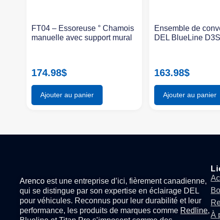
FT04 – Essoreuse ° Chamois
Ensemble de conv
manuelle avec support mural
DEL BlueLine D3
174.98
$
163.98
$
Ajouter au panier
Ajouter au panier
Li
Ac
Arenco
est une entreprise d’ici, fièrement canadienne,
Bo
qui se distingue par son expertise en
éclairage DEL
pour véhicules
. Reconnus pour leur durabilité et leur
Re
performance, les produits de marques comme
Redline
,
À 