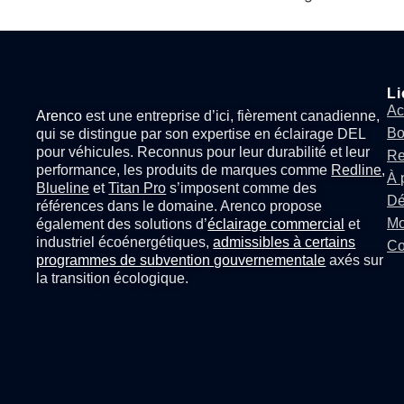
Li
Ac
Arenco
est une entreprise d’ici, fièrement canadienne,
Bo
qui se distingue par son expertise en
éclairage DEL
pour véhicules
. Reconnus pour leur durabilité et leur
Re
performance, les produits de marques comme
Redline
,
À 
Blueline
et
Titan Pro
s’imposent comme des
Dé
références dans le domaine. Arenco propose
Mo
également des solutions d’
éclairage commercial
et
industriel écoénergétiques,
admissibles à certains
Co
programmes de subvention gouvernementale
axés sur
la transition écologique.