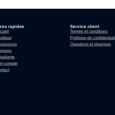
ens rapides
Service client
cueil
Termes et conditions
utique
Politique de confidentiali
ssources
Questions et réponses
propos
taillants
n compte
ntact