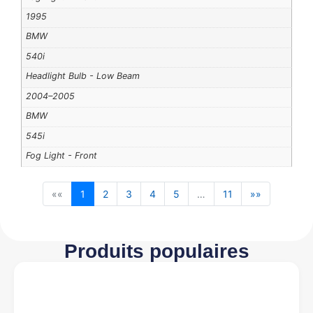
1995
BMW
540i
Headlight Bulb - Low Beam
2004–2005
BMW
545i
Fog Light - Front
««
1
2
3
4
5
…
11
»»
Produits populaires