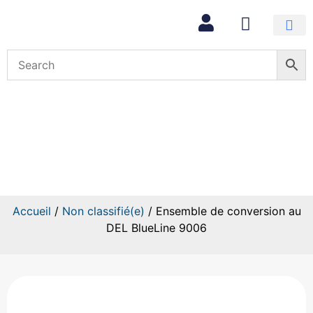
Mon com
Ensemble de conversion au
DEL BlueLine 9006
Accueil
/
Non classifié(e)
/ Ensemble de conversion au
DEL BlueLine 9006