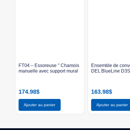
FT04 – Essoreuse ° Chamois
Ensemble de conv
manuelle avec support mural
DEL BlueLine D3
174.98
$
163.98
$
Ajouter au panier
Ajouter au panier