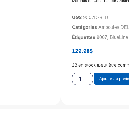
Matériau de Construction : Alum
UGS
9007D-BLU
Catégories
Ampoules DEL
Étiquettes
,
9007
BlueLine
129.98
$
23 en stock (peut être com
Ajouter au panie