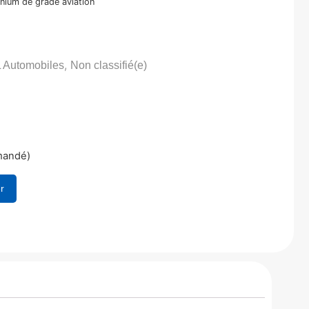
inium de grade aviation
,
 Automobiles
Non classifié(e)
mandé)
r