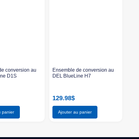
e conversion au
Ensemble de conversion au
ine D1S
DEL BlueLine H7
129.98
$
u panier
Ajouter au panier