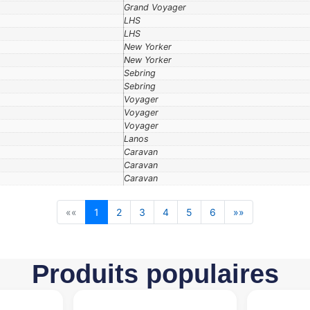
Grand Voyager
LHS
LHS
New Yorker
New Yorker
Sebring
Sebring
Voyager
Voyager
Voyager
Lanos
Caravan
Caravan
Caravan
««
1
2
3
4
5
6
»»
Produits populaires