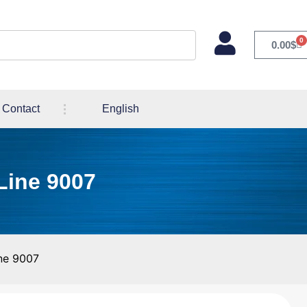
0
0.00
$
Contact
English
Line 9007
ne 9007