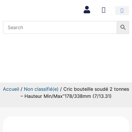
Mon com
Cric bouteille soudé 2 tonnes –
Hauteur Min/Max”178/338mm
(7/13.31)
Accueil
/
Non classifié(e)
/ Cric bouteille soudé 2 tonnes
– Hauteur Min/Max”178/338mm (7/13.31)