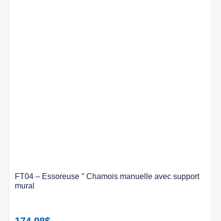
FT04 – Essoreuse ° Chamois manuelle avec support
mural
174.98
$